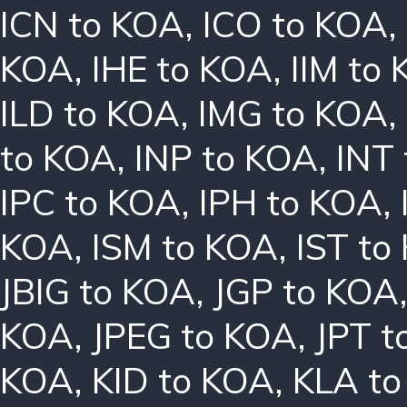
ICN to KOA
,
ICO to KOA
,
KOA
,
IHE to KOA
,
IIM to
ILD to KOA
,
IMG to KOA
,
to KOA
,
INP to KOA
,
INT
IPC to KOA
,
IPH to KOA
,
KOA
,
ISM to KOA
,
IST to
JBIG to KOA
,
JGP to KOA
KOA
,
JPEG to KOA
,
JPT t
KOA
,
KID to KOA
,
KLA t