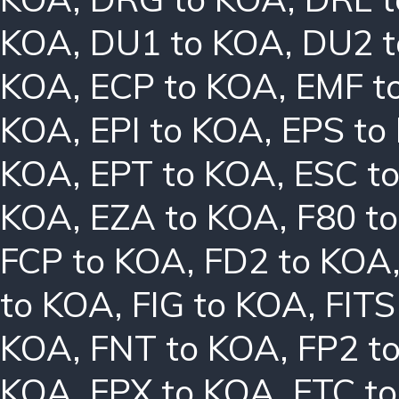
KOA
,
DU1 to KOA
,
DU2 
KOA
,
ECP to KOA
,
EMF t
KOA
,
EPI to KOA
,
EPS to
KOA
,
EPT to KOA
,
ESC t
KOA
,
EZA to KOA
,
F80 t
FCP to KOA
,
FD2 to KOA
to KOA
,
FIG to KOA
,
FITS
KOA
,
FNT to KOA
,
FP2 t
KOA
,
FPX to KOA
,
FTC t