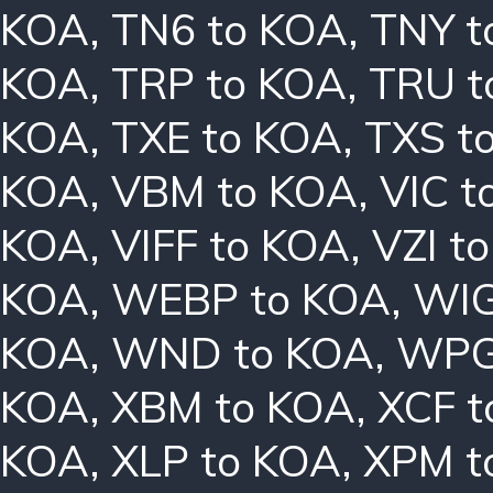
KOA
,
TN6 to KOA
,
TNY t
KOA
,
TRP to KOA
,
TRU t
KOA
,
TXE to KOA
,
TXS t
KOA
,
VBM to KOA
,
VIC t
KOA
,
VIFF to KOA
,
VZI t
KOA
,
WEBP to KOA
,
WIG
KOA
,
WND to KOA
,
WPG
KOA
,
XBM to KOA
,
XCF t
KOA
,
XLP to KOA
,
XPM t