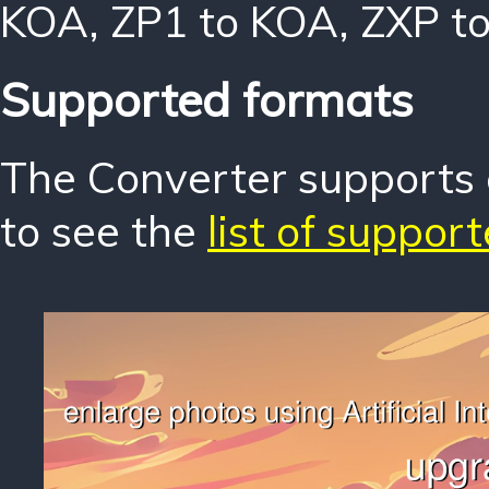
KOA
,
ZP1 to KOA
,
ZXP t
Supported formats
The Converter supports o
to see the
list of suppor