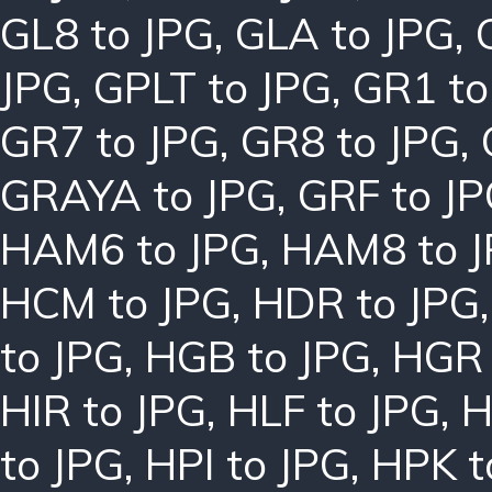
GL8 to JPG
,
GLA to JPG
,
JPG
,
GPLT to JPG
,
GR1 to
GR7 to JPG
,
GR8 to JPG
,
GRAYA to JPG
,
GRF to J
HAM6 to JPG
,
HAM8 to 
HCM to JPG
,
HDR to JPG
to JPG
,
HGB to JPG
,
HGR 
HIR to JPG
,
HLF to JPG
,
H
to JPG
,
HPI to JPG
,
HPK t