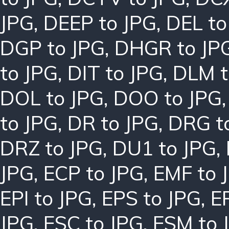
JPG
,
DEEP to JPG
,
DEL to
DGP to JPG
,
DHGR to JP
to JPG
,
DIT to JPG
,
DLM t
DOL to JPG
,
DOO to JPG
to JPG
,
DR to JPG
,
DRG t
DRZ to JPG
,
DU1 to JPG
,
JPG
,
ECP to JPG
,
EMF to 
EPI to JPG
,
EPS to JPG
,
E
JPG
,
ESC to JPG
,
ESM to 