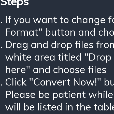
Steps
If you want to change 
Format" button and ch
Drag and drop files fro
white area titled "Drop 
here" and choose files
Click "Convert Now!" bu
Please be patient while
will be listed in the tabl