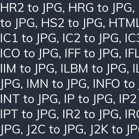
HR2 to JPG
,
HRG to JPG
,
to JPG
,
HS2 to JPG
,
HTML
IC1 to JPG
,
IC2 to JPG
,
IC
ICO to JPG
,
IFF to JPG
,
IF
IIM to JPG
,
ILBM to JPG
,
I
JPG
,
IMN to JPG
,
INFO to
INT to JPG
,
IP to JPG
,
IP2
IPT to JPG
,
IR2 to JPG
,
IR
JPG
,
J2C to JPG
,
J2K to J