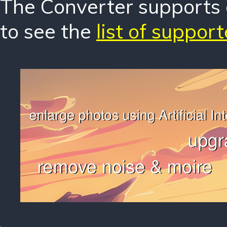
The Converter supports o
to see the
list of suppor