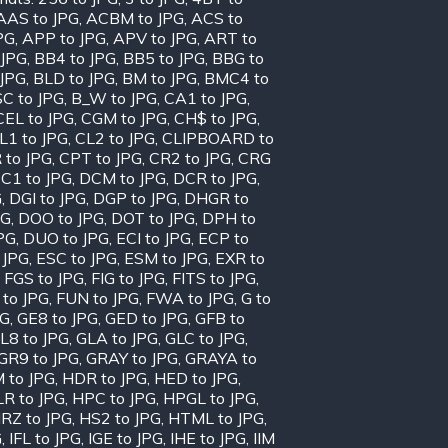
AAS to JPG
,
ACBM to JPG
,
ACS to
PG
,
APP to JPG
,
APV to JPG
,
ART to
 JPG
,
BB4 to JPG
,
BB5 to JPG
,
BBG to
 JPG
,
BLD to JPG
,
BM to JPG
,
BMC4 to
C to JPG
,
B_W to JPG
,
CA1 to JPG
,
CEL to JPG
,
CGM to JPG
,
CH$ to JPG
,
L1 to JPG
,
CL2 to JPG
,
CLIPBOARD to
 to JPG
,
CPT to JPG
,
CR2 to JPG
,
CRG
C1 to JPG
,
DCM to JPG
,
DCR to JPG
,
G
,
DGI to JPG
,
DGP to JPG
,
DHGR to
PG
,
DOO to JPG
,
DOT to JPG
,
DPH to
PG
,
DUO to JPG
,
ECI to JPG
,
ECP to
 JPG
,
ESC to JPG
,
ESM to JPG
,
EXR to
,
FGS to JPG
,
FIG to JPG
,
FITS to JPG
,
 to JPG
,
FUN to JPG
,
FWA to JPG
,
G to
PG
,
GE8 to JPG
,
GED to JPG
,
GFB to
L8 to JPG
,
GLA to JPG
,
GLC to JPG
,
GR9 to JPG
,
GRAY to JPG
,
GRAYA to
 to JPG
,
HDR to JPG
,
HED to JPG
,
R to JPG
,
HPC to JPG
,
HPGL to JPG
,
RZ to JPG
,
HS2 to JPG
,
HTML to JPG
,
G
,
IFL to JPG
,
IGE to JPG
,
IHE to JPG
,
IIM