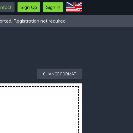
ntact
Sign Up
Sign In
rted. Registration not required
CHANGE FORMAT