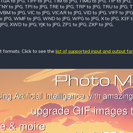
TGA to JPG
,
TIFF to JPG
,
TIM to JPG
,
TIMG to JPG
,
TIP to JPG
,
TNY to JPG
,
TPI to JPG
,
TRE to JPG
,
TRP to JPG
,
TRU to JPG
,
T
VBM to JPG
,
VIC to JPG
,
VICAR to JPG
,
VID to JPG
,
VIFF to JPG
o JPG
,
WMF to JPG
,
WND to JPG
,
WPG to JPG
,
X to JPG
,
X3F t
 JPG
,
XWD to JPG
,
YJK to JPG
,
ZP1 to JPG
,
ZXP to JPG
,
 formats. Click to see the
list of supported input and output fo