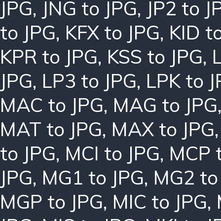
JPG
,
JNG to JPG
,
JP2 to J
to JPG
,
KFX to JPG
,
KID t
KPR to JPG
,
KSS to JPG
,
JPG
,
LP3 to JPG
,
LPK to 
MAC to JPG
,
MAG to JPG
MAT to JPG
,
MAX to JPG
to JPG
,
MCI to JPG
,
MCP t
JPG
,
MG1 to JPG
,
MG2 to
MGP to JPG
,
MIC to JPG
,