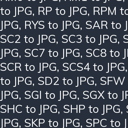
to JPG
,
RP to JPG
,
RPM t
JPG
,
RYS to JPG
,
SAR to 
SC2 to JPG
,
SC3 to JPG
,
JPG
,
SC7 to JPG
,
SC8 to 
SCR to JPG
,
SCS4 to JPG
to JPG
,
SD2 to JPG
,
SFW 
JPG
,
SGI to JPG
,
SGX to 
SHC to JPG
,
SHP to JPG
,
JPG
,
SKP to JPG
,
SPC to 