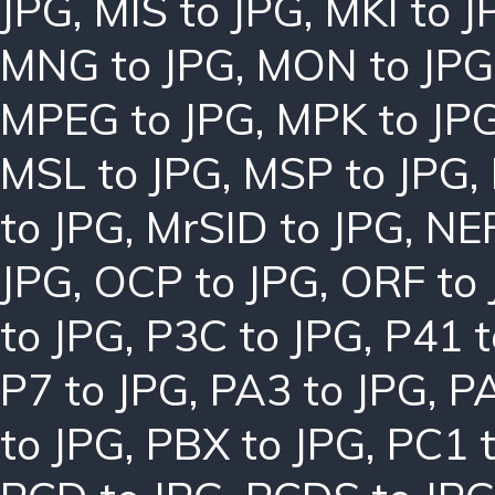
JPG
,
MIS to JPG
,
MKI to J
MNG to JPG
,
MON to JPG
MPEG to JPG
,
MPK to JP
MSL to JPG
,
MSP to JPG
,
to JPG
,
MrSID to JPG
,
NEF
JPG
,
OCP to JPG
,
ORF to 
to JPG
,
P3C to JPG
,
P41 t
P7 to JPG
,
PA3 to JPG
,
PA
to JPG
,
PBX to JPG
,
PC1 