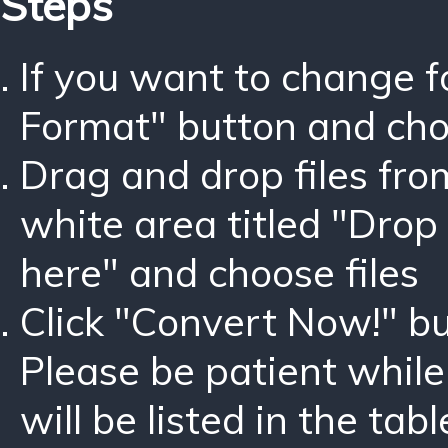
Steps
If you want to change 
Format" button and ch
Drag and drop files fro
white area titled "Drop 
here" and choose files
Click "Convert Now!" bu
Please be patient while
will be listed in the tabl