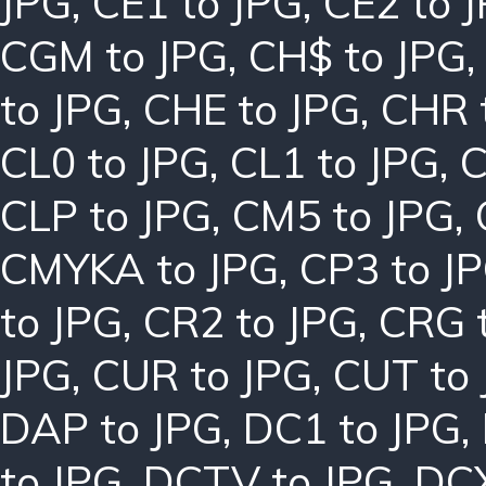
JPG
,
CE1 to JPG
,
CE2 to 
CGM to JPG
,
CH$ to JPG
to JPG
,
CHE to JPG
,
CHR 
CL0 to JPG
,
CL1 to JPG
,
C
CLP to JPG
,
CM5 to JPG
,
CMYKA to JPG
,
CP3 to J
to JPG
,
CR2 to JPG
,
CRG 
JPG
,
CUR to JPG
,
CUT to
DAP to JPG
,
DC1 to JPG
,
to JPG
,
DCTV to JPG
,
DCX