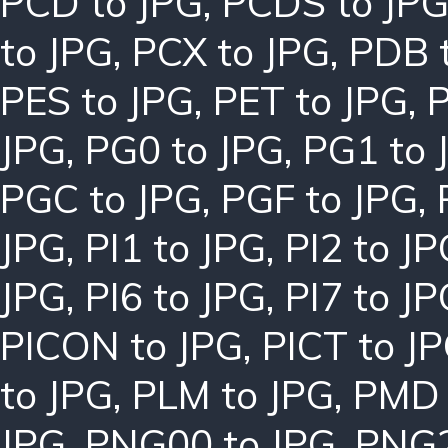
PCD to JPG
,
PCDS to JP
to JPG
,
PCX to JPG
,
PDB 
PES to JPG
,
PET to JPG
,
P
JPG
,
PG0 to JPG
,
PG1 to 
PGC to JPG
,
PGF to JPG
,
JPG
,
PI1 to JPG
,
PI2 to JP
JPG
,
PI6 to JPG
,
PI7 to JP
PICON to JPG
,
PICT to J
to JPG
,
PLM to JPG
,
PMD 
JPG
,
PNG00 to JPG
,
PNG2