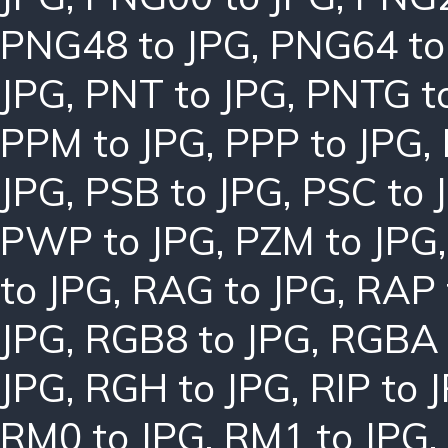
PNG48 to JPG
,
PNG64 to
JPG
,
PNT to JPG
,
PNTG t
PPM to JPG
,
PPP to JPG
,
JPG
,
PSB to JPG
,
PSC to 
PWP to JPG
,
PZM to JPG
to JPG
,
RAG to JPG
,
RAP 
JPG
,
RGB8 to JPG
,
RGBA 
JPG
,
RGH to JPG
,
RIP to 
RM0 to JPG
,
RM1 to JPG
,