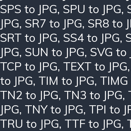
SPS to JPG
,
SPU to JPG
,
JPG
,
SR7 to JPG
,
SR8 to 
SRT to JPG
,
SS4 to JPG
,
JPG
,
SUN to JPG
,
SVG to
TCP to JPG
,
TEXT to JPG
to JPG
,
TIM to JPG
,
TIMG 
TN2 to JPG
,
TN3 to JPG
,
JPG
,
TNY to JPG
,
TPI to 
TRU to JPG
,
TTF to JPG
,