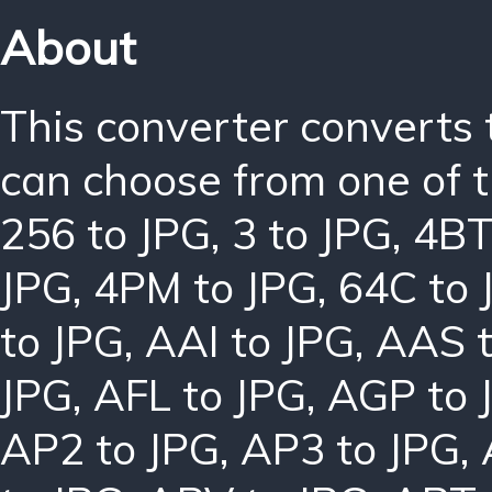
About
This converter converts 
can choose from one of t
256 to JPG
,
3 to JPG
,
4BT
JPG
,
4PM to JPG
,
64C to 
to JPG
,
AAI to JPG
,
AAS t
JPG
,
AFL to JPG
,
AGP to 
AP2 to JPG
,
AP3 to JPG
,