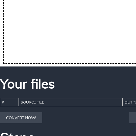
Your files
#
SOURCE FILE
OUTPU
CONVERT NOW!