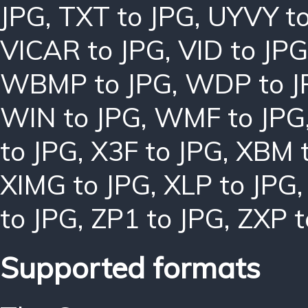
JPG
,
TXT to JPG
,
UYVY to
VICAR to JPG
,
VID to JPG
WBMP to JPG
,
WDP to J
WIN to JPG
,
WMF to JPG
to JPG
,
X3F to JPG
,
XBM t
XIMG to JPG
,
XLP to JPG
to JPG
,
ZP1 to JPG
,
ZXP t
Supported formats