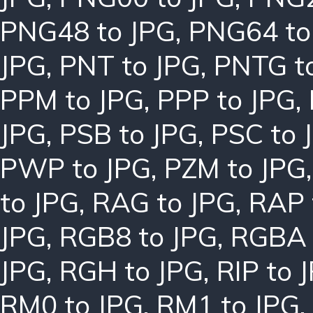
PNG48 to JPG
,
PNG64 to
JPG
,
PNT to JPG
,
PNTG t
PPM to JPG
,
PPP to JPG
,
JPG
,
PSB to JPG
,
PSC to 
PWP to JPG
,
PZM to JPG
to JPG
,
RAG to JPG
,
RAP 
JPG
,
RGB8 to JPG
,
RGBA 
JPG
,
RGH to JPG
,
RIP to 
RM0 to JPG
,
RM1 to JPG
,