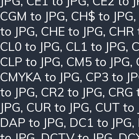
JPG
,
CE1 to JPG
,
CE2 to 
CGM to JPG
,
CH$ to JPG
to JPG
,
CHE to JPG
,
CHR 
CL0 to JPG
,
CL1 to JPG
,
C
CLP to JPG
,
CM5 to JPG
,
CMYKA to JPG
,
CP3 to J
to JPG
,
CR2 to JPG
,
CRG 
JPG
,
CUR to JPG
,
CUT to
DAP to JPG
,
DC1 to JPG
,
to JPG
,
DCTV to JPG
,
DCX