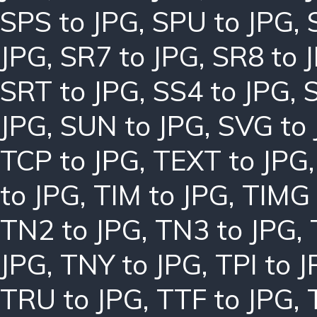
SPS to JPG
,
SPU to JPG
,
JPG
,
SR7 to JPG
,
SR8 to 
SRT to JPG
,
SS4 to JPG
,
JPG
,
SUN to JPG
,
SVG to
TCP to JPG
,
TEXT to JPG
to JPG
,
TIM to JPG
,
TIMG 
TN2 to JPG
,
TN3 to JPG
,
JPG
,
TNY to JPG
,
TPI to 
TRU to JPG
,
TTF to JPG
,