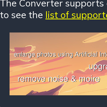
The Converter supports o
to see the
list of suppor