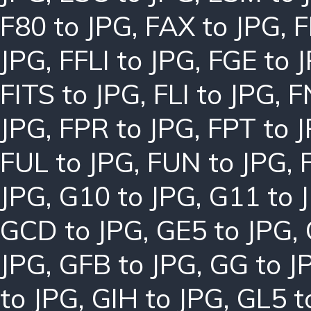
F80 to JPG
,
FAX to JPG
,
F
JPG
,
FFLI to JPG
,
FGE to 
FITS to JPG
,
FLI to JPG
,
F
JPG
,
FPR to JPG
,
FPT to 
FUL to JPG
,
FUN to JPG
,
JPG
,
G10 to JPG
,
G11 to 
GCD to JPG
,
GE5 to JPG
,
JPG
,
GFB to JPG
,
GG to J
to JPG
,
GIH to JPG
,
GL5 t