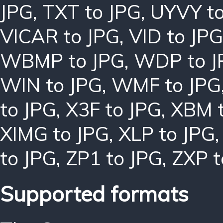
JPG
,
TXT to JPG
,
UYVY to
VICAR to JPG
,
VID to JPG
WBMP to JPG
,
WDP to J
WIN to JPG
,
WMF to JPG
to JPG
,
X3F to JPG
,
XBM t
XIMG to JPG
,
XLP to JPG
to JPG
,
ZP1 to JPG
,
ZXP t
Supported formats