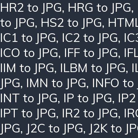
HR2 to JPG
,
HRG to JPG
,
to JPG
,
HS2 to JPG
,
HTML
IC1 to JPG
,
IC2 to JPG
,
IC
ICO to JPG
,
IFF to JPG
,
IF
IIM to JPG
,
ILBM to JPG
,
I
JPG
,
IMN to JPG
,
INFO to
INT to JPG
,
IP to JPG
,
IP2
IPT to JPG
,
IR2 to JPG
,
IR
JPG
,
J2C to JPG
,
J2K to J