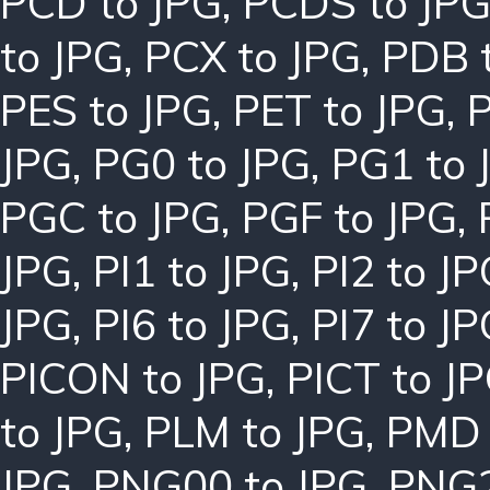
PCD to JPG
,
PCDS to JP
to JPG
,
PCX to JPG
,
PDB 
PES to JPG
,
PET to JPG
,
P
JPG
,
PG0 to JPG
,
PG1 to 
PGC to JPG
,
PGF to JPG
,
JPG
,
PI1 to JPG
,
PI2 to JP
JPG
,
PI6 to JPG
,
PI7 to JP
PICON to JPG
,
PICT to J
to JPG
,
PLM to JPG
,
PMD 
JPG
,
PNG00 to JPG
,
PNG2