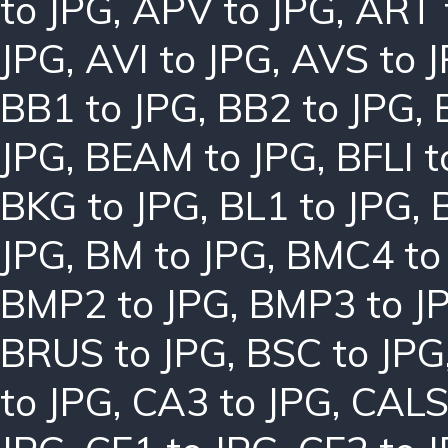
to JPG
,
APV to JPG
,
ART 
JPG
,
AVI to JPG
,
AVS to 
BB1 to JPG
,
BB2 to JPG
,
JPG
,
BEAM to JPG
,
BFLI t
BKG to JPG
,
BL1 to JPG
,
JPG
,
BM to JPG
,
BMC4 to
BMP2 to JPG
,
BMP3 to J
BRUS to JPG
,
BSC to JPG
to JPG
,
CA3 to JPG
,
CALS