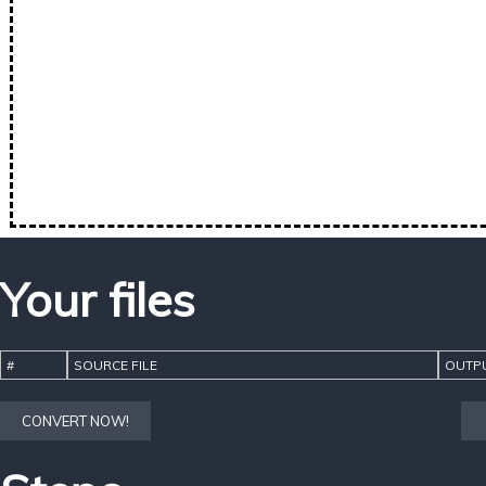
Your files
#
SOURCE FILE
OUTPU
CONVERT NOW!