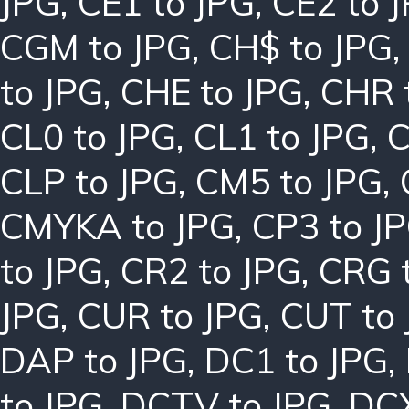
JPG
,
CE1 to JPG
,
CE2 to 
CGM to JPG
,
CH$ to JPG
to JPG
,
CHE to JPG
,
CHR 
CL0 to JPG
,
CL1 to JPG
,
C
CLP to JPG
,
CM5 to JPG
,
CMYKA to JPG
,
CP3 to J
to JPG
,
CR2 to JPG
,
CRG 
JPG
,
CUR to JPG
,
CUT to
DAP to JPG
,
DC1 to JPG
,
to JPG
,
DCTV to JPG
,
DCX