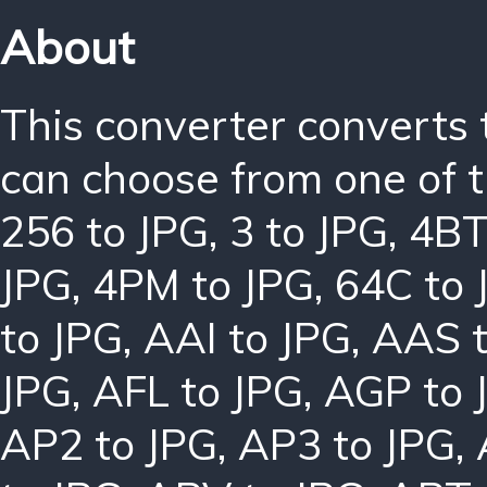
About
This converter converts 
can choose from one of t
256 to JPG
,
3 to JPG
,
4BT
JPG
,
4PM to JPG
,
64C to 
to JPG
,
AAI to JPG
,
AAS t
JPG
,
AFL to JPG
,
AGP to 
AP2 to JPG
,
AP3 to JPG
,