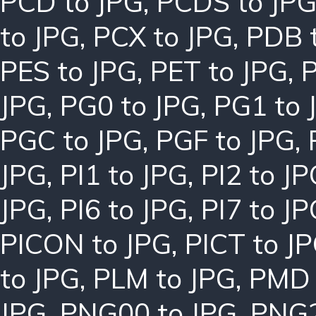
PCD to JPG
,
PCDS to JP
to JPG
,
PCX to JPG
,
PDB 
PES to JPG
,
PET to JPG
,
P
JPG
,
PG0 to JPG
,
PG1 to 
PGC to JPG
,
PGF to JPG
,
JPG
,
PI1 to JPG
,
PI2 to JP
JPG
,
PI6 to JPG
,
PI7 to JP
PICON to JPG
,
PICT to J
to JPG
,
PLM to JPG
,
PMD 
JPG
,
PNG00 to JPG
,
PNG2