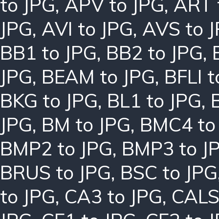
to JPG
,
APV to JPG
,
ART 
JPG
,
AVI to JPG
,
AVS to 
BB1 to JPG
,
BB2 to JPG
,
JPG
,
BEAM to JPG
,
BFLI t
BKG to JPG
,
BL1 to JPG
,
JPG
,
BM to JPG
,
BMC4 to
BMP2 to JPG
,
BMP3 to J
BRUS to JPG
,
BSC to JPG
to JPG
,
CA3 to JPG
,
CALS