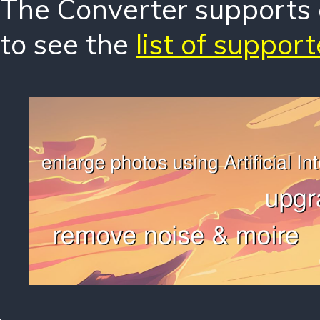
The Converter supports o
to see the
list of suppor