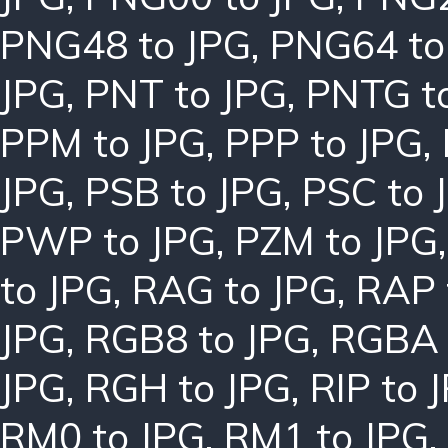
PNG48 to JPG
,
PNG64 to
JPG
,
PNT to JPG
,
PNTG t
PPM to JPG
,
PPP to JPG
,
JPG
,
PSB to JPG
,
PSC to 
PWP to JPG
,
PZM to JPG
to JPG
,
RAG to JPG
,
RAP 
JPG
,
RGB8 to JPG
,
RGBA 
JPG
,
RGH to JPG
,
RIP to 
RM0 to JPG
,
RM1 to JPG
,