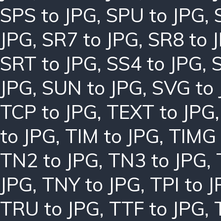
SPS to JPG
,
SPU to JPG
,
JPG
,
SR7 to JPG
,
SR8 to 
SRT to JPG
,
SS4 to JPG
,
JPG
,
SUN to JPG
,
SVG to
TCP to JPG
,
TEXT to JPG
to JPG
,
TIM to JPG
,
TIMG 
TN2 to JPG
,
TN3 to JPG
,
JPG
,
TNY to JPG
,
TPI to 
TRU to JPG
,
TTF to JPG
,