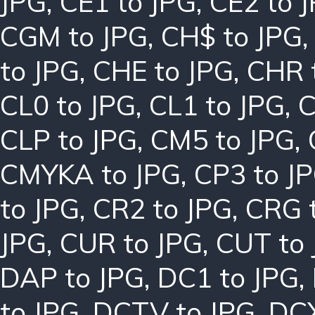
JPG
,
CE1 to JPG
,
CE2 to 
CGM to JPG
,
CH$ to JPG
to JPG
,
CHE to JPG
,
CHR 
CL0 to JPG
,
CL1 to JPG
,
C
CLP to JPG
,
CM5 to JPG
,
CMYKA to JPG
,
CP3 to J
to JPG
,
CR2 to JPG
,
CRG 
JPG
,
CUR to JPG
,
CUT to
DAP to JPG
,
DC1 to JPG
,
to JPG
,
DCTV to JPG
,
DCX