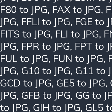
F80 to JPG
,
FAX to JPG
,
F
JPG
,
FFLI to JPG
,
FGE to 
FITS to JPG
,
FLI to JPG
,
F
JPG
,
FPR to JPG
,
FPT to 
FUL to JPG
,
FUN to JPG
,
JPG
,
G10 to JPG
,
G11 to 
GCD to JPG
,
GE5 to JPG
,
JPG
,
GFB to JPG
,
GG to J
to JPG
,
GIH to JPG
,
GL5 t