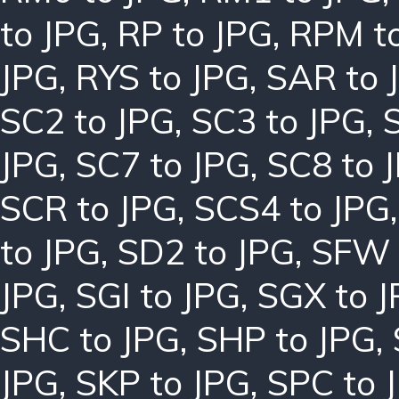
to JPG
,
RP to JPG
,
RPM t
JPG
,
RYS to JPG
,
SAR to 
SC2 to JPG
,
SC3 to JPG
,
JPG
,
SC7 to JPG
,
SC8 to 
SCR to JPG
,
SCS4 to JPG
to JPG
,
SD2 to JPG
,
SFW 
JPG
,
SGI to JPG
,
SGX to 
SHC to JPG
,
SHP to JPG
,
JPG
,
SKP to JPG
,
SPC to 