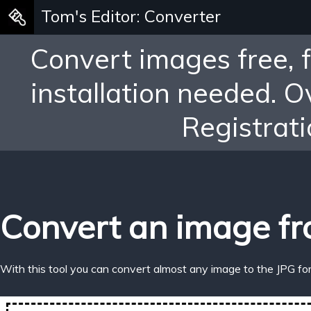
Tom's Editor: Converter
Convert images free, 
installation needed. 
Registrati
Convert an image fr
With this tool you can convert almost any image to the JPG fo