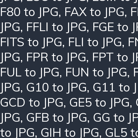
F80 to JPG
,
FAX to JPG
,
F
JPG
,
FFLI to JPG
,
FGE to 
FITS to JPG
,
FLI to JPG
,
F
JPG
,
FPR to JPG
,
FPT to 
FUL to JPG
,
FUN to JPG
,
JPG
,
G10 to JPG
,
G11 to 
GCD to JPG
,
GE5 to JPG
,
JPG
,
GFB to JPG
,
GG to J
to JPG
,
GIH to JPG
,
GL5 t