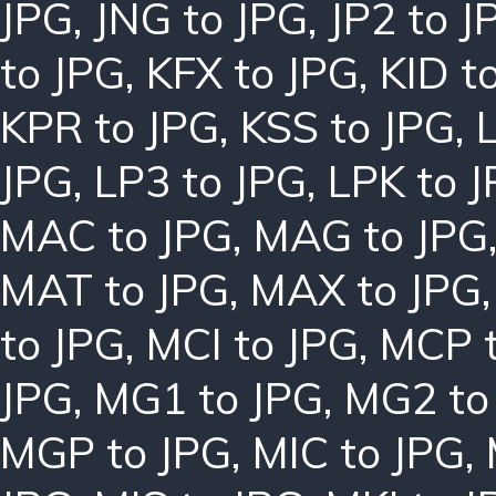
JPG
,
JNG to JPG
,
JP2 to J
to JPG
,
KFX to JPG
,
KID t
KPR to JPG
,
KSS to JPG
,
JPG
,
LP3 to JPG
,
LPK to 
MAC to JPG
,
MAG to JPG
MAT to JPG
,
MAX to JPG
to JPG
,
MCI to JPG
,
MCP t
JPG
,
MG1 to JPG
,
MG2 to
MGP to JPG
,
MIC to JPG
,