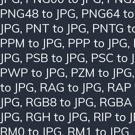
PNG48 to JPG
,
PNG64 to
JPG
,
PNT to JPG
,
PNTG t
PPM to JPG
,
PPP to JPG
,
JPG
,
PSB to JPG
,
PSC to 
PWP to JPG
,
PZM to JPG
to JPG
,
RAG to JPG
,
RAP 
JPG
,
RGB8 to JPG
,
RGBA 
JPG
,
RGH to JPG
,
RIP to 
RM0 to JPG
,
RM1 to JPG
,