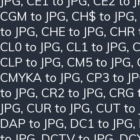
JPG
,
CE1 to JPG
,
CE2 to 
CGM to JPG
,
CH$ to JPG
to JPG
,
CHE to JPG
,
CHR 
CL0 to JPG
,
CL1 to JPG
,
C
CLP to JPG
,
CM5 to JPG
,
CMYKA to JPG
,
CP3 to J
to JPG
,
CR2 to JPG
,
CRG 
JPG
,
CUR to JPG
,
CUT to
DAP to JPG
,
DC1 to JPG
,
to JPG
,
DCTV to JPG
,
DCX