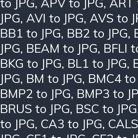
to JPG
,
APV to JPG
,
ART 
JPG
,
AVI to JPG
,
AVS to 
BB1 to JPG
,
BB2 to JPG
,
JPG
,
BEAM to JPG
,
BFLI t
BKG to JPG
,
BL1 to JPG
,
JPG
,
BM to JPG
,
BMC4 to
BMP2 to JPG
,
BMP3 to J
BRUS to JPG
,
BSC to JPG
to JPG
,
CA3 to JPG
,
CALS