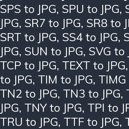
SPS to JPG
,
SPU to JPG
,
JPG
,
SR7 to JPG
,
SR8 to 
SRT to JPG
,
SS4 to JPG
,
JPG
,
SUN to JPG
,
SVG to
TCP to JPG
,
TEXT to JPG
to JPG
,
TIM to JPG
,
TIMG 
TN2 to JPG
,
TN3 to JPG
,
JPG
,
TNY to JPG
,
TPI to 
TRU to JPG
,
TTF to JPG
,