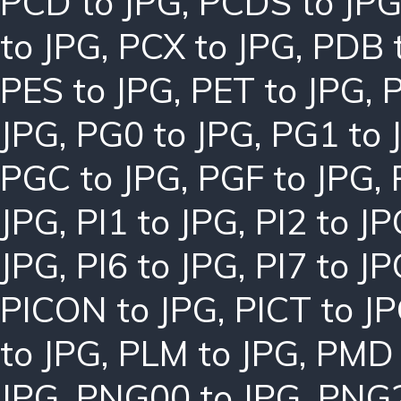
PCD to JPG
,
PCDS to JP
to JPG
,
PCX to JPG
,
PDB 
PES to JPG
,
PET to JPG
,
P
JPG
,
PG0 to JPG
,
PG1 to 
PGC to JPG
,
PGF to JPG
,
JPG
,
PI1 to JPG
,
PI2 to JP
JPG
,
PI6 to JPG
,
PI7 to JP
PICON to JPG
,
PICT to J
to JPG
,
PLM to JPG
,
PMD 
JPG
,
PNG00 to JPG
,
PNG2