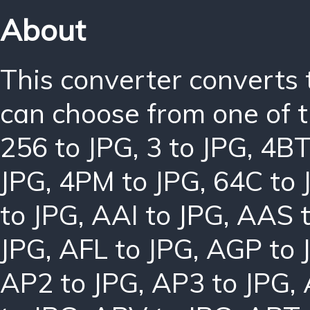
About
This converter converts 
can choose from one of t
256 to JPG
,
3 to JPG
,
4BT
JPG
,
4PM to JPG
,
64C to 
to JPG
,
AAI to JPG
,
AAS t
JPG
,
AFL to JPG
,
AGP to 
AP2 to JPG
,
AP3 to JPG
,