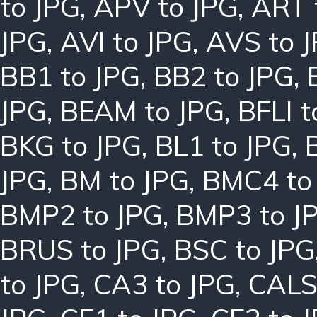
to JPG
,
APV to JPG
,
ART 
JPG
,
AVI to JPG
,
AVS to 
BB1 to JPG
,
BB2 to JPG
,
JPG
,
BEAM to JPG
,
BFLI t
BKG to JPG
,
BL1 to JPG
,
JPG
,
BM to JPG
,
BMC4 to
BMP2 to JPG
,
BMP3 to J
BRUS to JPG
,
BSC to JPG
to JPG
,
CA3 to JPG
,
CALS