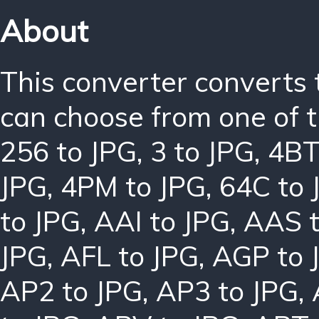
About
This converter converts 
can choose from one of t
256 to JPG
,
3 to JPG
,
4BT
JPG
,
4PM to JPG
,
64C to 
to JPG
,
AAI to JPG
,
AAS t
JPG
,
AFL to JPG
,
AGP to 
AP2 to JPG
,
AP3 to JPG
,