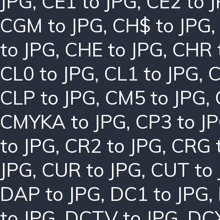
JPG
,
CE1 to JPG
,
CE2 to 
CGM to JPG
,
CH$ to JPG
to JPG
,
CHE to JPG
,
CHR 
CL0 to JPG
,
CL1 to JPG
,
C
CLP to JPG
,
CM5 to JPG
,
CMYKA to JPG
,
CP3 to J
to JPG
,
CR2 to JPG
,
CRG 
JPG
,
CUR to JPG
,
CUT to
DAP to JPG
,
DC1 to JPG
,
to JPG
,
DCTV to JPG
,
DCX