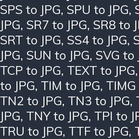
SPS to JPG
,
SPU to JPG
,
JPG
,
SR7 to JPG
,
SR8 to 
SRT to JPG
,
SS4 to JPG
,
JPG
,
SUN to JPG
,
SVG to
TCP to JPG
,
TEXT to JPG
to JPG
,
TIM to JPG
,
TIMG 
TN2 to JPG
,
TN3 to JPG
,
JPG
,
TNY to JPG
,
TPI to 
TRU to JPG
,
TTF to JPG
,