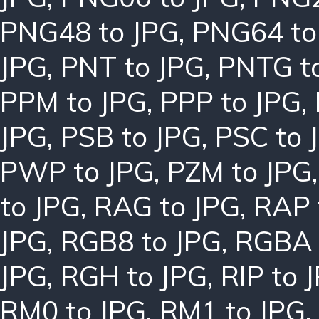
PNG48 to JPG
,
PNG64 to
JPG
,
PNT to JPG
,
PNTG t
PPM to JPG
,
PPP to JPG
,
JPG
,
PSB to JPG
,
PSC to 
PWP to JPG
,
PZM to JPG
to JPG
,
RAG to JPG
,
RAP 
JPG
,
RGB8 to JPG
,
RGBA 
JPG
,
RGH to JPG
,
RIP to 
RM0 to JPG
,
RM1 to JPG
,