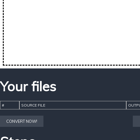
Your files
#
SOURCE FILE
OUTPU
CONVERT NOW!