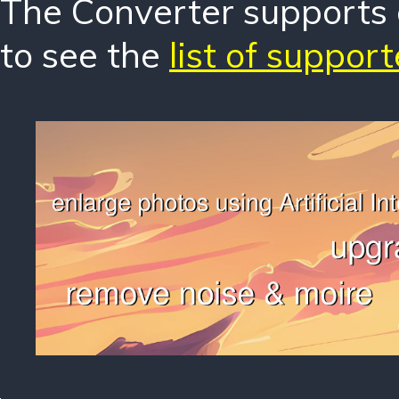
The Converter supports o
to see the
list of suppor