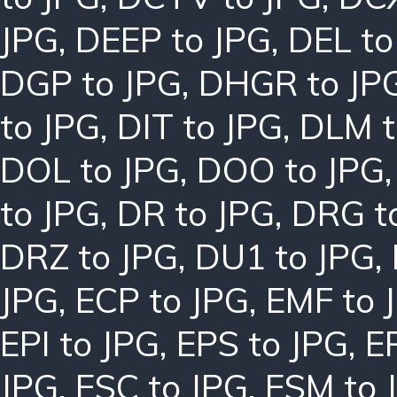
JPG
,
DEEP to JPG
,
DEL to
DGP to JPG
,
DHGR to JP
to JPG
,
DIT to JPG
,
DLM t
DOL to JPG
,
DOO to JPG
to JPG
,
DR to JPG
,
DRG t
DRZ to JPG
,
DU1 to JPG
,
JPG
,
ECP to JPG
,
EMF to 
EPI to JPG
,
EPS to JPG
,
E
JPG
,
ESC to JPG
,
ESM to 