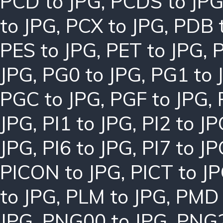
PCD to JPG
,
PCDS to JP
to JPG
,
PCX to JPG
,
PDB 
PES to JPG
,
PET to JPG
,
P
JPG
,
PG0 to JPG
,
PG1 to 
PGC to JPG
,
PGF to JPG
,
JPG
,
PI1 to JPG
,
PI2 to JP
JPG
,
PI6 to JPG
,
PI7 to JP
PICON to JPG
,
PICT to J
to JPG
,
PLM to JPG
,
PMD 
JPG
,
PNG00 to JPG
,
PNG2