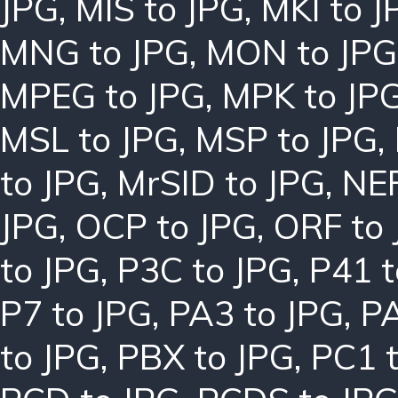
JPG
,
MIS to JPG
,
MKI to J
MNG to JPG
,
MON to JPG
MPEG to JPG
,
MPK to JP
MSL to JPG
,
MSP to JPG
,
to JPG
,
MrSID to JPG
,
NEF
JPG
,
OCP to JPG
,
ORF to 
to JPG
,
P3C to JPG
,
P41 t
P7 to JPG
,
PA3 to JPG
,
PA
to JPG
,
PBX to JPG
,
PC1 