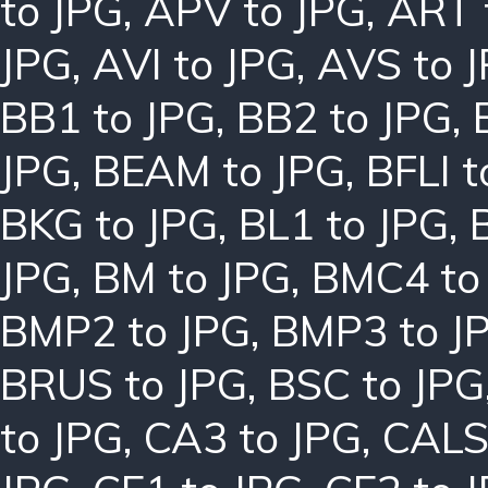
to JPG
,
APV to JPG
,
ART 
JPG
,
AVI to JPG
,
AVS to 
BB1 to JPG
,
BB2 to JPG
,
JPG
,
BEAM to JPG
,
BFLI t
BKG to JPG
,
BL1 to JPG
,
JPG
,
BM to JPG
,
BMC4 to
BMP2 to JPG
,
BMP3 to J
BRUS to JPG
,
BSC to JPG
to JPG
,
CA3 to JPG
,
CALS