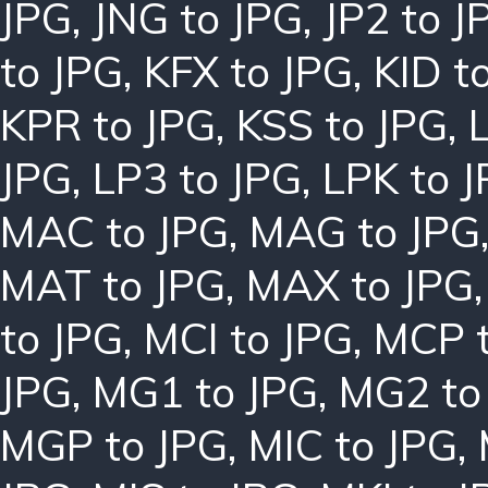
JPG
,
JNG to JPG
,
JP2 to J
to JPG
,
KFX to JPG
,
KID t
KPR to JPG
,
KSS to JPG
,
JPG
,
LP3 to JPG
,
LPK to 
MAC to JPG
,
MAG to JPG
MAT to JPG
,
MAX to JPG
to JPG
,
MCI to JPG
,
MCP t
JPG
,
MG1 to JPG
,
MG2 to
MGP to JPG
,
MIC to JPG
,