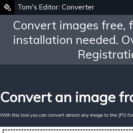
Tom's Editor: Converter
Convert images free, 
installation needed. 
Registrati
Convert an image fr
With this tool you can convert almost any image to the JPG fo