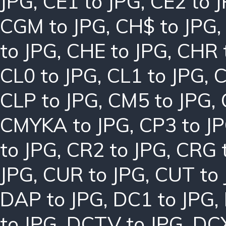
JPG
,
CE1 to JPG
,
CE2 to 
CGM to JPG
,
CH$ to JPG
to JPG
,
CHE to JPG
,
CHR 
CL0 to JPG
,
CL1 to JPG
,
C
CLP to JPG
,
CM5 to JPG
,
CMYKA to JPG
,
CP3 to J
to JPG
,
CR2 to JPG
,
CRG 
JPG
,
CUR to JPG
,
CUT to
DAP to JPG
,
DC1 to JPG
,
to JPG
,
DCTV to JPG
,
DCX