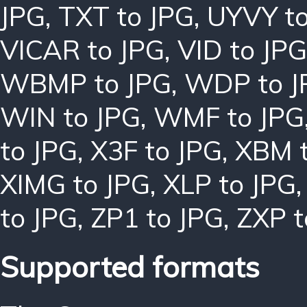
JPG
,
TXT to JPG
,
UYVY to
VICAR to JPG
,
VID to JPG
WBMP to JPG
,
WDP to J
WIN to JPG
,
WMF to JPG
to JPG
,
X3F to JPG
,
XBM t
XIMG to JPG
,
XLP to JPG
to JPG
,
ZP1 to JPG
,
ZXP t
Supported formats