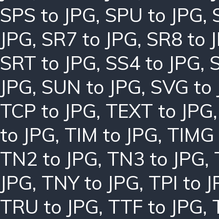
SPS to JPG
,
SPU to JPG
,
JPG
,
SR7 to JPG
,
SR8 to 
SRT to JPG
,
SS4 to JPG
,
JPG
,
SUN to JPG
,
SVG to
TCP to JPG
,
TEXT to JPG
to JPG
,
TIM to JPG
,
TIMG 
TN2 to JPG
,
TN3 to JPG
,
JPG
,
TNY to JPG
,
TPI to 
TRU to JPG
,
TTF to JPG
,