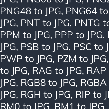
PNG48 to JPG
,
PNG64 to
JPG
,
PNT to JPG
,
PNTG t
PPM to JPG
,
PPP to JPG
,
JPG
,
PSB to JPG
,
PSC to 
PWP to JPG
,
PZM to JPG
to JPG
,
RAG to JPG
,
RAP 
JPG
,
RGB8 to JPG
,
RGBA 
JPG
,
RGH to JPG
,
RIP to 
RM0 to JPG
,
RM1 to JPG
,