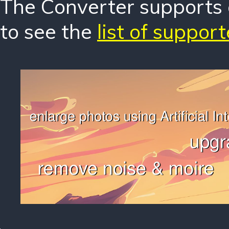
The Converter supports o
to see the
list of suppor