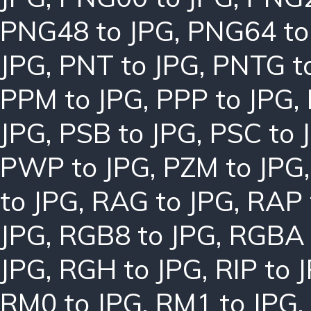
PNG48 to JPG
,
PNG64 to
JPG
,
PNT to JPG
,
PNTG t
PPM to JPG
,
PPP to JPG
,
JPG
,
PSB to JPG
,
PSC to 
PWP to JPG
,
PZM to JPG
to JPG
,
RAG to JPG
,
RAP 
JPG
,
RGB8 to JPG
,
RGBA 
JPG
,
RGH to JPG
,
RIP to 
RM0 to JPG
,
RM1 to JPG
,