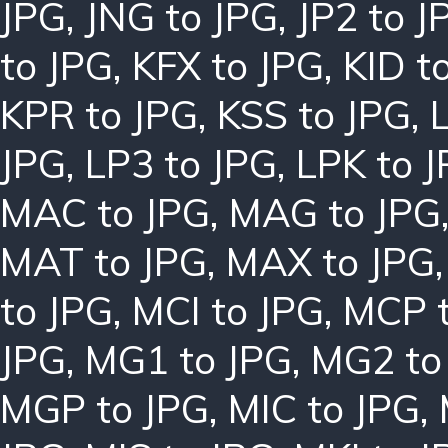
JPG
,
JNG to JPG
,
JP2 to J
to JPG
,
KFX to JPG
,
KID t
KPR to JPG
,
KSS to JPG
,
JPG
,
LP3 to JPG
,
LPK to 
MAC to JPG
,
MAG to JPG
MAT to JPG
,
MAX to JPG
to JPG
,
MCI to JPG
,
MCP t
JPG
,
MG1 to JPG
,
MG2 to
MGP to JPG
,
MIC to JPG
,