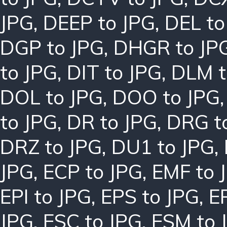
JPG
,
DEEP to JPG
,
DEL to
DGP to JPG
,
DHGR to JP
to JPG
,
DIT to JPG
,
DLM t
DOL to JPG
,
DOO to JPG
to JPG
,
DR to JPG
,
DRG t
DRZ to JPG
,
DU1 to JPG
,
JPG
,
ECP to JPG
,
EMF to 
EPI to JPG
,
EPS to JPG
,
E
JPG
,
ESC to JPG
,
ESM to 