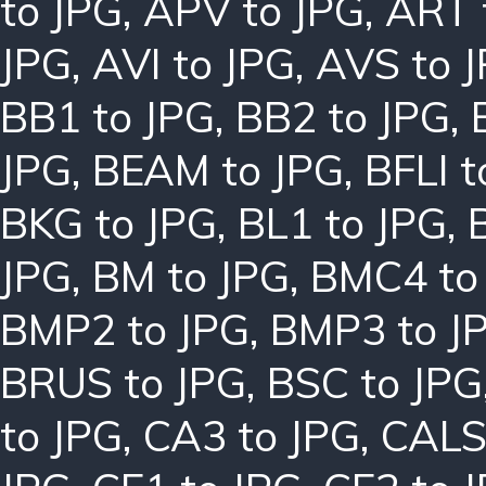
to JPG
,
APV to JPG
,
ART 
JPG
,
AVI to JPG
,
AVS to 
BB1 to JPG
,
BB2 to JPG
,
JPG
,
BEAM to JPG
,
BFLI t
BKG to JPG
,
BL1 to JPG
,
JPG
,
BM to JPG
,
BMC4 to
BMP2 to JPG
,
BMP3 to J
BRUS to JPG
,
BSC to JPG
to JPG
,
CA3 to JPG
,
CALS