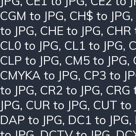
JPG
,
CE1 to JPG
,
CE2 to 
CGM to JPG
,
CH$ to JPG
to JPG
,
CHE to JPG
,
CHR 
CL0 to JPG
,
CL1 to JPG
,
C
CLP to JPG
,
CM5 to JPG
,
CMYKA to JPG
,
CP3 to J
to JPG
,
CR2 to JPG
,
CRG 
JPG
,
CUR to JPG
,
CUT to
DAP to JPG
,
DC1 to JPG
,
to JPG
,
DCTV to JPG
,
DCX