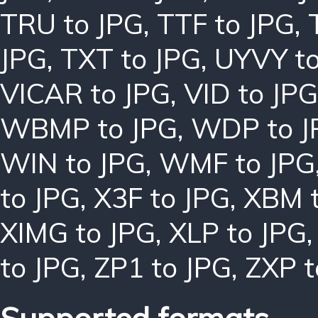
TRU to JPG
,
TTF to JPG
,
JPG
,
TXT to JPG
,
UYVY to
VICAR to JPG
,
VID to JPG
WBMP to JPG
,
WDP to J
WIN to JPG
,
WMF to JPG
to JPG
,
X3F to JPG
,
XBM t
XIMG to JPG
,
XLP to JPG
to JPG
,
ZP1 to JPG
,
ZXP t
Supported formats