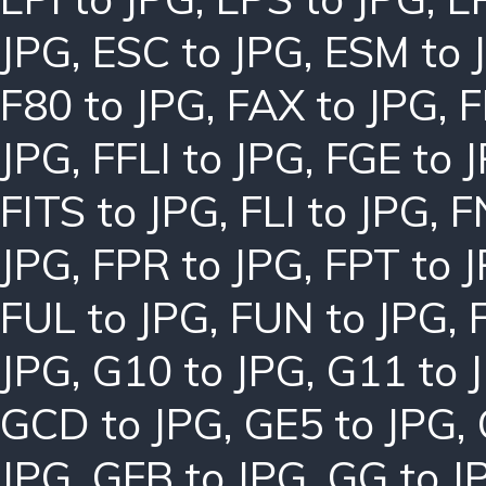
JPG
,
ESC to JPG
,
ESM to 
F80 to JPG
,
FAX to JPG
,
F
JPG
,
FFLI to JPG
,
FGE to 
FITS to JPG
,
FLI to JPG
,
F
JPG
,
FPR to JPG
,
FPT to 
FUL to JPG
,
FUN to JPG
,
JPG
,
G10 to JPG
,
G11 to 
GCD to JPG
,
GE5 to JPG
,
JPG
,
GFB to JPG
,
GG to J