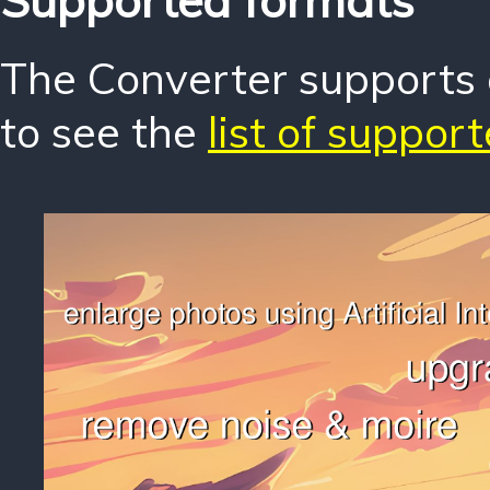
The Converter supports o
to see the
list of suppor