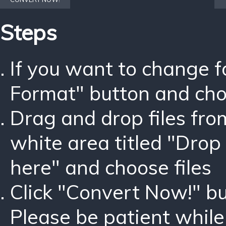
Steps
If you want to change 
Format" button and ch
Drag and drop files fro
white area titled "Drop 
here" and choose files
Click "Convert Now!" bu
Please be patient while