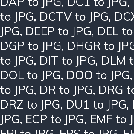
DAP to JPG
,
DC1 to JPG
,
to JPG
,
DCTV to JPG
,
DCX
JPG
,
DEEP to JPG
,
DEL to
DGP to JPG
,
DHGR to JP
to JPG
,
DIT to JPG
,
DLM t
DOL to JPG
,
DOO to JPG
to JPG
,
DR to JPG
,
DRG t
DRZ to JPG
,
DU1 to JPG
,
JPG
,
ECP to JPG
,
EMF to 
EPI to JPG
,
EPS to JPG
,
E