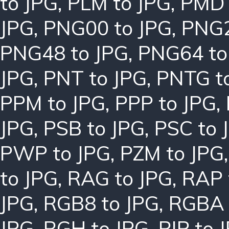
to JPG
,
PLM to JPG
,
PMD 
JPG
,
PNG00 to JPG
,
PNG2
PNG48 to JPG
,
PNG64 to
JPG
,
PNT to JPG
,
PNTG t
PPM to JPG
,
PPP to JPG
,
JPG
,
PSB to JPG
,
PSC to 
PWP to JPG
,
PZM to JPG
to JPG
,
RAG to JPG
,
RAP 
JPG
,
RGB8 to JPG
,
RGBA 
JPG
,
RGH to JPG
,
RIP to 